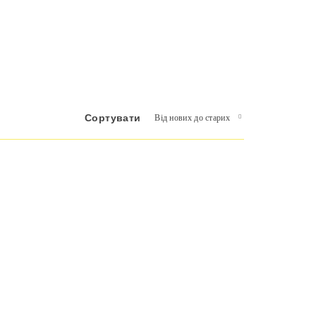
Сортувати
Від нових до старих