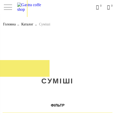
0
0
Головна
Каталог
Сумiшi
СУМIШI
ФІЛЬТР