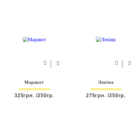
Маракот
Лекіма
325грн. /250гр.
275грн. /250гр.