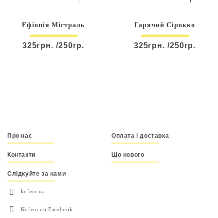
Ефіопія Містраль
Гарячий Сірокко
325грн. /250гр.
325грн. /250гр.
Про нас
Оплата і доставка
Контакти
Що нового
Слідкуйте за нами
kofein.ua
Kofein on Facebook