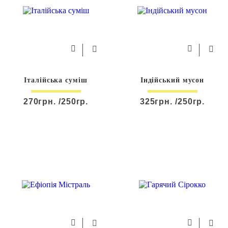
Італійська суміш
Індійський мусон
270грн. /250гр.
325грн. /250гр.