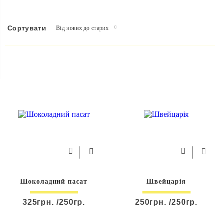
Сортувати
Від нових до старих
Шоколадний пасат
Швейцарія
325грн. /250гр.
250грн. /250гр.