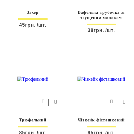
Захер
Вафельна трубочка зі
згущеним молоком
45грн. /шт.
38грн. /шт.
Трюфельний
Чізкейк фісташковий
85грн. /шт.
95грн. /шт.