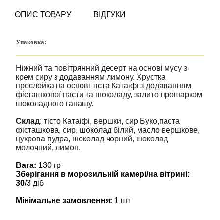
ОПИС ТОВАРУ
ВІДГУКИ
Упаковка:
Ніжний та повітрянний десерт на основі мусу з
крем сиру з додаванням лимону. Хрустка
прослойка на основі тіста Катаіфі з додаванням
фісташкової пасти та шоколаду, залито прошарком
шоколадного ганашу.
Склад
:
тісто Катаіфі, вершки, сир Буко,паста
фісташкова, сир, шоколад білий, масло вершкове,
цукрова пудра, шоколад чорний, шоколад
молочний, лимон.
Вага:
130 гр
Зберігання в морозильній камері/на вітрині:
30
/3 діб
Мінімальне замовлення:
1 шт