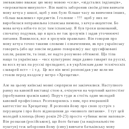
зневажливо вважає цю мову мовою «села», «відсталих індіанців»,
«пережитком минулого». Він навіть заборонив своїм дітям вивчати
мову кечуа у школі, щоб у них було більше часу на вивчення інших,
«більш важливих» предметів. І головне - !!!! щоб у них не
виробилася неправильна іспанська вимова, з кечуа-акцентом. Бо
мова кечуа ніби-то псує там іспанську. Я був трохи шокований,
спочатку подумав, що я щось не так зрозумів і задав уточнюючі
питання. Виявилося, все я зрозумів правильно. Він говорив про
мову кечуа точно такими словами і означеннями, як про українську
говорять (або ще зовсім недавно говорили) у нас зрусифіковані
хахли, рашисти, та інші, не надто розумово обтяжені. Що тіпа
нащо та українська – «всє культурниє люди давно гаварят па русскі,
ва всєх вузах па русскі прєпадают, а в укрАінскам даже тєхнічєскіх
славарей нєт» – і т.д. Це все він мені розповідав уже коли ми
стояли перед входом у метро «Хрещатик».
Але на цьому київські мовні сюрпризи не закінчилися. Наступного
ранку на кавовій виставці стою я, очікуючи на черговий каптестінг
(пробування зразків кави). Поруч туди ж стоїть один молодий
кавовий професіонал. Розговорились з ним, про вчорашній
каптестінг на Хрещатику. Я розповів йому про свою зустріч з
перуанцем і про його відношення до «мовного питання». І тут цей
молодий хлопець (йому років 20-25) просто «убиває мене наповал».
Він розказав (російською), що його батько (за національністю
пуштун) теж заборонив йому (сину) вивчати батьківську мову