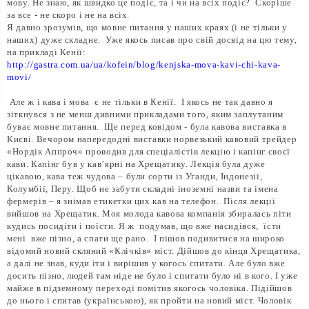
мову. Не знаю, як швидко це подіє, та і чи на всіх подіє? Скоріше
за все - не скоро і не на всіх.
Я давно зрозумів, що мовне питання у наших краях (і не тільки у
наших) дуже складне. Уже якось писав про свій досвід на цю тему,
на прикладі Кенії:
http://gastra.com.ua/ua/kofein/blog/kenjska-mova-kavi-chi-kava-
movi/
Але ж і кава і мова є не тільки в Кенії. І якось не так давно я
зіткнувся з не менш дивними прикладами того, яким заплутаним
буває мовне питання. Ще перед ковідом - була кавова виставка в
Києві. Вечором напередодні виставки норвезький кавовий трейдер
«Нордік Аппроч» проводив для спеціалістів лекцію і капінг своєї
кави. Капінг був у кав’ярні на Хрещатику. Лекція була дуже
цікавою, кава теж чудова – були сорти із Уганди, Індонезії,
Колумбії, Перу. Щоб не забути складні іноземні назви та імена
фермерів – я знімав етикетки цих кав на телефон. Після лекції
вийшов на Хрещатик. Моя молода кавова компанія збиралась піти
кудись посидіти і поїсти. Я ж подумав, що вже насидівся, їсти
мені вже пізно, а спати ще рано. І пішов подивитися на широко
відомий новий скляний «Клічків» міст. Дійшов до кінця Хрещатика,
а далі не знав, куди іти і вирішив у когось спитати. Але було вже
досить пізно, людей там ніде не було і спитати було ні в кого. І уже
майже в підземному переході помітив якогось чоловіка. Підійшов
до нього і спитав (українською), як пройти на новий міст. Чоловік