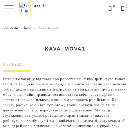
0
0
Головна
Блог
kava_mova1
KAVA_MOVA1
31/03/2021
Останнім часом у відгуках про роботу наших кав’ярень було кілька
скарг на те, що персонал не завжди говорить з гостями українською.
Тобто, дехто з працівників ігнорують не тільки закон про державну
мову, а і звичайні правила гостинності та ввічливості. До них
звертаються українською, а вони відповідають російською. Бо
звикли російською і все тут. Можу точно сказати, що не ми їх
цьому навчили, а от переучувати доводиться нам. Ми на ці
зауваження реагуємо, проводимо з працівниками «виховну
роботу», «нахлобучку» і т.д. і вибачаємось перед відвідувачами. Я
вже перейшов у спілкуванні з колегами виключно на українську