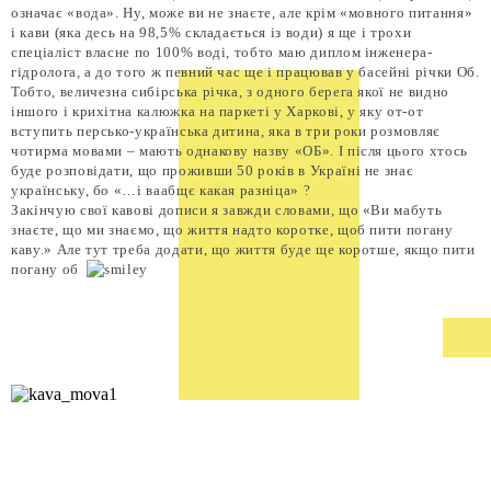
означає «вода». Ну, може ви не знаєте, але крім «мовного питання»
і кави (яка десь на 98,5% складається із води) я ще і трохи
спеціаліст власне по 100% воді, тобто маю диплом інженера-
гідролога, а до того ж певний час ще і працював у басейні річки Об.
Тобто, величезна сибірська річка, з одного берега якої не видно
іншого і крихітна калюжка на паркеті у Харкові, у яку от-от
вступить персько-українська дитина, яка в три роки розмовляє
чотирма мовами – мають однакову назву «ОБ». І після цього хтось
буде розповідати, що проживши 50 років в Україні не знає
українську, бо «…і ваабщє какая разніца» ?
Закінчую свої кавові дописи я завжди словами, що «Ви мабуть
знаєте, що ми знаємо, що життя надто коротке, щоб пити погану
каву.» Але тут треба додати, що життя буде ще коротше, якщо пити
погану об