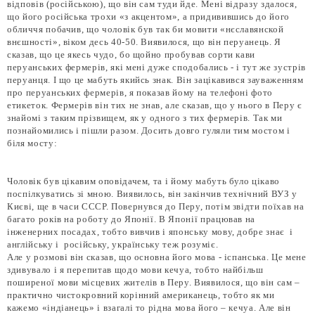
відповів (російською), що він сам туди йде. Мені відразу здалося,
що його російська трохи «з акцентом», а придивившись до його
обличчя побачив, що чоловік був так би мовити «нєславянской
внєшності», віком десь 40-50. Виявилося, що він перуанець. Я
сказав, що це якесь чудо, бо щойно пробував сорти кави
перуанських фермерів, які мені дуже сподобались - і тут же зустрів
перуанця. І що це мабуть якийсь знак. Він зацікавився зауваженням
про перуанських фермерів, я показав йому на телефоні фото
етикеток. Фермерів він тих не знав, але сказав, що у нього в Перу є
знайомі з таким прізвищем, як у одного з тих фермерів. Так ми
познайомились і пішли разом. Досить довго гуляли тим мостом і
біля мосту:
Чоловік був цікавим оповідачем, та і йому мабуть було цікаво
поспілкуватись зі мною. Виявилось, він закінчив технічний ВУЗ у
Києві, ще в часи СССР. Повернувся до Перу, потім звідти поїхав на
багато років на роботу до Японії. В Японії працював на
інженерних посадах, тобто вивчив і японську мову, добре знає і
англійську і російську, українську теж розуміє.
Але у розмові він сказав, що основна його мова - іспанська. Це мене
здивувало і я перепитав щодо мови кечуа, тобто найбільш
поширеної мови місцевих жителів в Перу. Виявилося, що він сам –
практично чистокровний корінний американець, тобто як ми
кажемо «індіанець» і взагалі то рідна мова його – кечуа. Але він