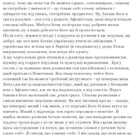
пушту, тому що вона так би мовити «дика», «неоковирна», «нікому
не потрібна» і вивчати її – це тільки собі голову забивати і
забирати час від інших, «потрібних предметів». Ну, батька його я
трохи розумію – він утік з рідного Афганістану, коли звідти втікали
совєцькі війська. Мабуть йому політруки тоді добряче мозок
промили, ну а наша дійсність його ще й прополоскала.
Після того, лежачи в поїзді і згадуючи ці розмови я ще подумав, що
добре, що хоч мені батько українську вчити не забороняв. І
українська все ж поки що в Україні (я сподіваюсь) у дещо більш
виграшному положенні, ніж кечуа або пушту.
А ще через кілька днів зіткнувся з діаметрально протилежним (на
відміну від старого перуанця та пуштуна) відношенням. Був у
гостях і за склянкою вина розмовляв там (англійською) з чоловіком,
який приїхав із Німеччини. Він лікар-психолог, тобто його
основний так би мовити «робочий інструмент» - це німецька мова.
Хоча сам він за національністю перс, який ще дитиною з батьками
втік з Афганістану, але не від моджахедів, а від совєтів. Поруч
бавився його маленький син, років трьох. І батько розмовляв з
сином виключно перською мовою. На моє питання про це – сказав,
що німецьку малий і так вивче, а от перської його більше ніхто не
навчить. Малий у відповідь теж гарно перською «лопотів». В
якийсь момент розмови батько помітив, що син випадково розлив на
підлогу трохи води і от-от може у неї ступити. Він сказав малому
щось застережливе і я почув, що останнім словом у реченні було
слово «об». Я спитав, що означає «об». І він сказав, що перською це