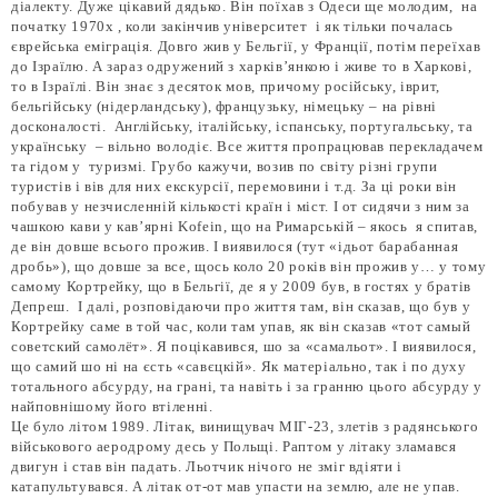
діалекту. Дуже цікавий дядько. Він поїхав з Одеси ще молодим, на
початку 1970х , коли закінчив університет і як тільки почалась
єврейська еміграція. Довго жив у Бельгії, у Франції, потім переїхав
до Ізраїлю. А зараз одружений з харків’янкою і живе то в Харкові,
то в Ізраїлі. Він знає з десяток мов, причому російську, іврит,
бельгійську (нідерландську), французьку, німецьку – на рівні
досконалості. Англійську, італійську, іспанську, португальську, та
українську – вільно володіє. Все життя пропрацював перекладачем
та гідом у туризмі. Грубо кажучи, возив по світу різні групи
туристів і вів для них екскурсії, перемовини і т.д. За ці роки він
побував у незчисленній кількості країн і міст. І от сидячи з ним за
чашкою кави у кав’ярні Kofein, що на Римарській – якось я спитав,
де він довше всього прожив. І виявилося (тут «ідьот барабанная
дробь»), що довше за все, щось коло 20 років він прожив у… у тому
самому Кортрейку, що в Бельгії, де я у 2009 був, в гостях у братів
Депреш. І далі, розповідаючи про життя там, він сказав, що був у
Кортрейку саме в той час, коли там упав, як він сказав «тот самый
советский самолёт». Я поцікавився, шо за «самальот». І виявилося,
що самий шо ні на єсть «савєцкій». Як матеріально, так і по духу
тотального абсурду, на грані, та навіть і за гранню цього абсурду у
найповнішому його втіленні.
Це було літом 1989. Літак, винищувач МІГ-23, злетів з радянського
військового аеродрому десь у Польщі. Раптом у літаку зламався
двигун і став він падать. Льотчик нічого не зміг вдіяти і
катапультувався. А літак от-от мав упасти на землю, але не упав.