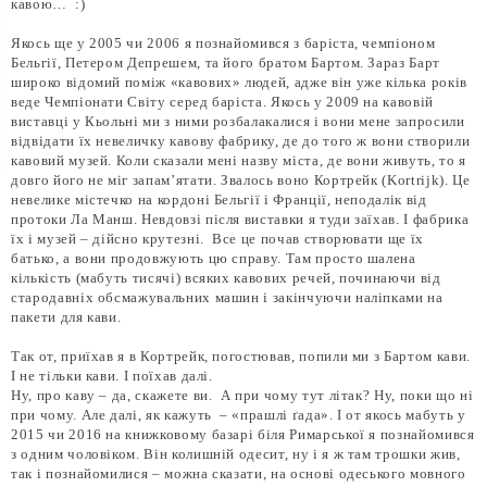
кавою… :)
Якось ще у 2005 чи 2006 я познайомився з баріста, чемпіоном
Бельгії, Петером Депрешем, та його братом Бартом. Зараз Барт
широко відомий поміж «кавових» людей, адже він уже кілька років
веде Чемпіонати Світу серед баріста. Якось у 2009 на кавовій
виставці у Кьольні ми з ними розбалакалися і вони мене запросили
відвідати їх невеличку кавову фабрику, де до того ж вони створили
кавовий музей. Коли сказали мені назву міста, де вони живуть, то я
довго його не міг запам’ятати. Звалось воно Кортрейк (Kortrijk). Це
невелике містечко на кордоні Бельгії і Франції, неподалік від
протоки Ла Манш. Невдовзі після виставки я туди заїхав. І фабрика
їх і музей – дійсно крутезні. Все це почав створювати ще їх
батько, а вони продовжують цю справу. Там просто шалена
кількість (мабуть тисячі) всяких кавових речей, починаючи від
стародавніх обсмажувальних машин і закінчуючи наліпками на
пакети для кави.
Так от, приїхав я в Кортрейк, погостював, попили ми з Бартом кави.
І не тільки кави. І поїхав далі.
Ну, про каву – да, скажете ви. А при чому тут літак? Ну, поки що ні
при чому. Але далі, як кажуть – «прашлі ґада». І от якось мабуть у
2015 чи 2016 на книжковому базарі біля Римарської я познайомився
з одним чоловіком. Він колишній одесит, ну і я ж там трошки жив,
так і познайомилися – можна сказати, на основі одеського мовного