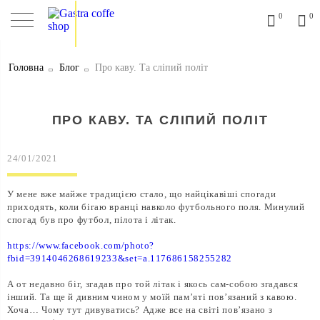
0
0
Головна
Блог
Про каву. Та сліпий політ
ПРО КАВУ. ТА СЛІПИЙ ПОЛІТ
24/01/2021
У мене вже майже традицією стало, що найцікавіші спогади
приходять, коли бігаю вранці навколо футбольного поля. Минулий
спогад був про футбол, пілота і літак.
https://www.facebook.com/photo?
fbid=3914046268619233&set=a.117686158255282
А от недавно біг, згадав про той літак і якось сам-собою згадався
інший. Та ще й дивним чином у моїй пам’яті пов’язаний з кавою.
Хоча… Чому тут дивуватись? Адже все на світі пов’язано з