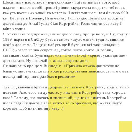
Шось там у нього знов «переклинило» і літак замість того, щоб
падати – полетів собі прямо і рівно, «куда глаза глядят», тобто, як
кажуть воєнні «к какой-то матєрі». І летів так шось там близько 900
км. Перелетів Польшу, Німеччину, Голландію, Бельгію і трохи не
долетівши до Англії упав біля Кортрейка. Розвалив чиюсь хату і
вбив хлопця.
Я от скільки год прожив, але жодного разу про це не чув. Ну, тоді у
1989 якраз я в Сибіру був, а там же «глухомань», туди новини не
особо долітали. Та це ж мабуть ще й було, як всі такі випадки в
СССР, «савєршенна сєкрєтна», тобто шито-крито. А вобше,
савєцкая тєхніка була надьожна. Тільки іноді «криворуким дятлам»
діставалася. Ну і звичайно ж зла нещасна доля...
Як написано про це у Вікіпєдії: «Причина отказа двигателя не
была установлена, хотя в ходе расследования выяснилось, что он за
последний год пять раз был в ремонте»
Так шо, кавовим братам Депреш, та і всьому Кортрейку тоді крупно
повезло. Але, чого ви думаєте, у них там в Кортрейку така хороша
кава? Та тому, що чогось я впевнений, що кожен житель Кортрейка
після падіння цього літака чітко і ясно зрозумів, що життя надто
коротке, щоб пити погану каву ;)