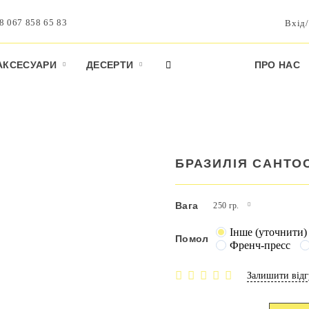
8 067 858 65 83
Вхід/
АКСЕСУАРИ
ДЕСЕРТИ
ПРО НАС
БРАЗИЛІЯ САНТО
Вага
250 гр.
Інше (уточнити)
Помол
Френч-пресс
Залишити відг