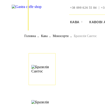
+38 099 626 55 84
+3
КАВА
КАВОВI 
Головна
Кава
Moносорти
Бразилія Сантос