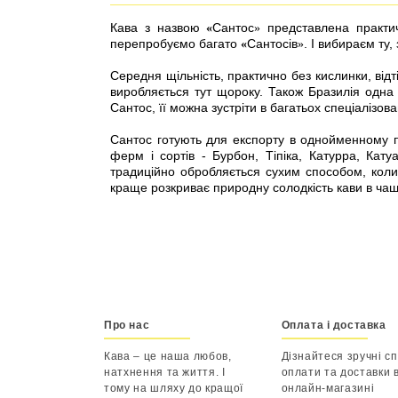
Кава з назвою
Сантос
представлена практичн
«
»
перепробуємо багато
Сантосів
. І вибираєм ту,
«
»
Середня щільність, практично без кислинки, відті
виробляється тут щороку. Також Бразилія одна
Сантос, її можна зустріти в багатьох спеціалізов
Сантос готують для експорту в однойменному п
ферм і сортів - Бурбон, Тіпіка, Катурра, Кату
традиційно обробляється сухим способом, коли
краще розкриває природну солодкість кави в чаш
Про нас
Оплата і доставка
Кава – це наша любов,
Дізнайтеся зручні с
натхнення та життя. І
оплати та доставки 
тому на шляху до кращої
онлайн-магазині