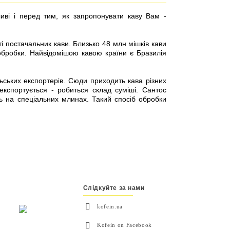
ві і перед тим, як запропонувати каву Вам -
іті постачальник кави. Близько 48 млн мішків кави
обробки. Найвідомішою кавою країни є Бразилія
ських експортерів. Сюди приходить кава різних
 експортується - робиться склад суміші. Сантос
ь на спеціальних млинах. Такий спосіб обробки
Слідкуйте за нами
kofein.ua
Kofein on Facebook