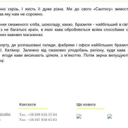
о скрізь. І якість її дуже різна. Ми до свого
Сантосу
вимогли
«
»
 за яку нам не соромно.
нки смаженого хліба, шоколаду, какао. Бразилія - ​​найбільший в св
 з не багатьох країн, в яких кава обробляється всіма способами 
аних кавових магазинах.
орту, де розташовані склади, фабрики і офіси найбільших бразиль
аї, Катімор. Залежно від смакових уподобань регіону, куди кава
 ягоди кави висихають цілком, з м'якоттю. Потім зерна вилущуют
ці.
Контакти
Що нового
пособи
Тел:
+38 099 626 55 84
в
Тел:
+38 067 858 65 83