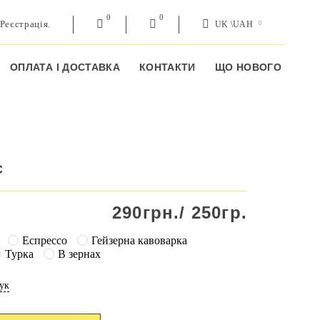
0
0
Реєстрація.
UK \UAH
ОПЛАТА І ДОСТАВКА
КОНТАКТИ
ЩО НОВОГО
С
290
грн./
250гр.
Еспрессо
Гейзерна кавоварка
Турка
В зернах
ук