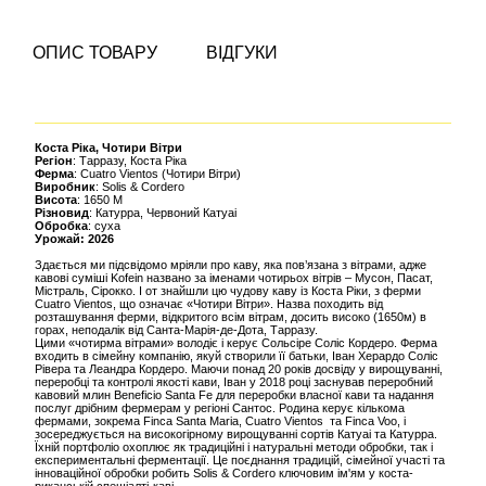
ОПИС ТОВАРУ
ВІДГУКИ
Коста Р
іка, Чотири Вітри
Регіон
: Тарразу, Коста Ріка
Ферма
: Cuatro Vientos (Чотири Вітри)
Виробник
: Solis & Cordero
Висота
: 1650 M
Різновид
: Катурра, Червоний Катуаі
Обробка
: суха
Урожай: 2026
Здається ми підсвідомо мріяли про каву, яка пов’язана з вітрами, адже
кавові суміші Kofein названо за іменами чотирьох вітрів – Мусон, Пасат,
Містраль, Сірокко. І от знайшли цю чудову каву із Коста Ріки, з ферми
Cuatro Vientos, що означає «Чотири Вітри». Назва походить від
розташування ферми, відкритого всім вітрам, досить високо (1650м) в
горах, неподалік від Санта-Марія-де-Дота, Тарразу.
Цими «чотирма вітрами» володіє і керує Сольсіре Соліс Кордеро. Ферма
входить в сімейну компанію, якуй створили її батьки, Іван Херардо Соліс
Рівера та Леандра Кордеро. Маючи понад 20 років досвіду у вирощуванні,
переробці та контролі якості кави, Іван у 2018 році заснував переробний
кавовий млин Beneficio Santa Fe для переробки власної кави та надання
послуг дрібним фермерам у регіоні Сантос. Родина керує кількома
фермами, зокрема Finca Santa Maria, Cuatro Vientos та Finca Voo, і
зосереджується на високогірному вирощуванні сортів Катуаі та Катурра.
Їхній портфоліо охоплює як традиційні і натуральні методи обробки, так і
експериментальні ферментації. Це поєднання традицій, сімейної участі та
інноваційної обробки робить Solis & Cordero ключовим ім'ям у коста-
риканській спешіалті-каві.