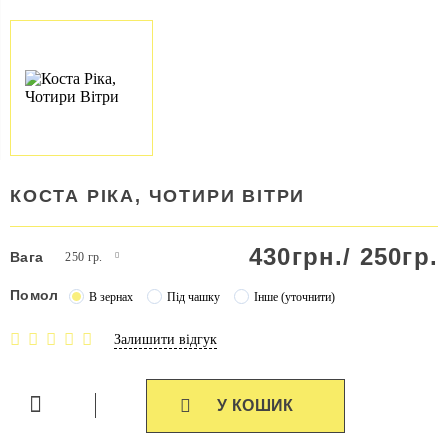
КОСТА РІКА, ЧОТИРИ ВІТРИ
430
грн./
250гр.
Вага
250 гр.
Помол
В зернах
Під чашку
Інше (уточнити)
Залишити відгук
У КОШИК