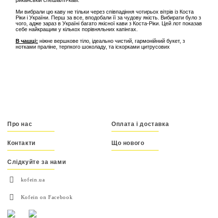
Ми вибрали цю каву не тільки через співпадіння чотирьох вітрів із Коста
Ріки і України. Перш за все, вподобали її за чудову якість. Вибирати було з
чого, адже зараз в Україні багато якісної кави з Коста-Ріки. Цей лот показав
себе найкращим у кількох порівняльних капінгах.
В чашці:
ніжне вершкове тіло, ідеально чистий, гармонійний букет, з
нотками праліне, терпкого шоколаду, та іскорками цитрусових
Про нас
Оплата і доставка
Контакти
Що нового
Слідкуйте за нами
kofein.ua
Kofein on Facebook