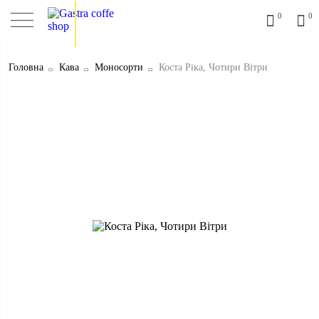
0
0
Головна
Кава
Moносорти
Коста Ріка, Чотири Вітри